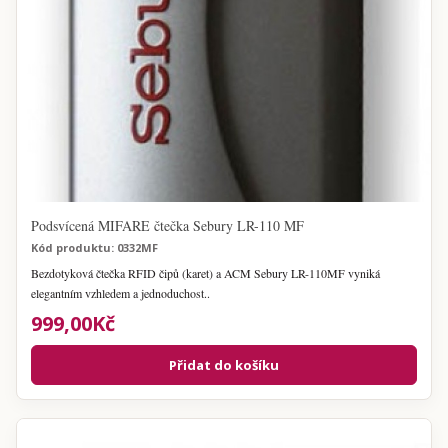
Podsvícená MIFARE čtečka Sebury LR-110 MF
Kód produktu: 0332MF
Bezdotyková čtečka RFID čipů (karet) a ACM Sebury LR-110MF vyniká
elegantním vzhledem a jednoduchost..
999,00Kč
Přidat do košíku