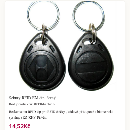
Sebury RFID EM čip, černý
Kód produktu: 0213blackno
Bezkontaktní RFID čip pro RFID čtěčky , kódové, přístupové a biometrické
systémy (125 KHz) Přívěs..
14,52Kč