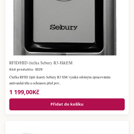
RFID/HID čtečka Sebury R3-H&EM
Kód produktu: 0329
Čtečka RFID čipů (karet) Sebury R3 EM vyniká odolným zpracováním
antivandal těla a ochranou před pov..
1 199,00Kč
Přidat do košíku