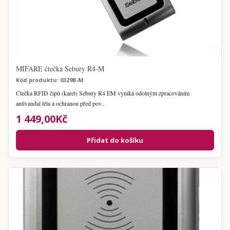
MIFARE čtečka Sebury R4-M
Kód produktu: 0329B-M
Čtečka RFID čipů (karet) Sebury R4 EM vyniká odolným zpracováním
antivandal těla a ochranou před pov..
1 449,00Kč
Přidat do košíku