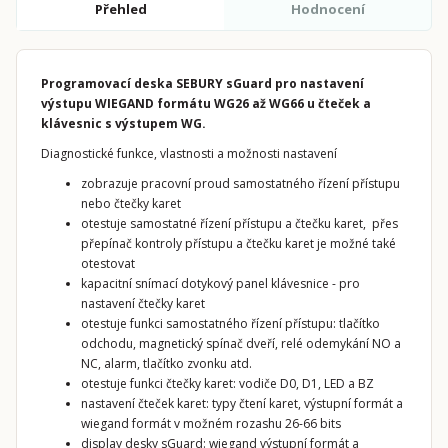
Přehled
Hodnocení
Programovací deska SEBURY sGuard pro nastavení
výstupu WIEGAND formátu WG26 až WG66 u čteček a
klávesnic s výstupem WG.
Diagnostické funkce, vlastnosti a možnosti nastavení
zobrazuje pracovní proud samostatného řízení přístupu
nebo čtečky karet
otestuje samostatné řízení přístupu a čtečku karet, přes
přepínač kontroly přístupu a čtečku karet je možné také
otestovat
kapacitní snímací dotykový panel klávesnice - pro
nastavení čtečky karet
otestuje funkci samostatného řízení přístupu: tlačítko
odchodu, magnetický spínač dveří, relé odemykání NO a
NC, alarm, tlačítko zvonku atd.
otestuje funkci čtečky karet: vodiče D0, D1, LED a BZ
nastavení čteček karet: typy čtení karet, výstupní formát a
wiegand formát v možném rozashu 26-66 bits
display desky sGuard: wiegand výstupní formát a