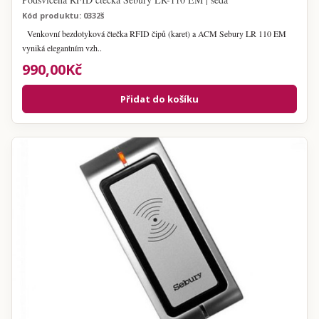
Kód produktu: 0332š
Venkovní bezdotyková čtečka RFID čipů (karet) a ACM Sebury LR 110 EM
vyniká elegantním vzh..
990,00Kč
Přidat do košíku