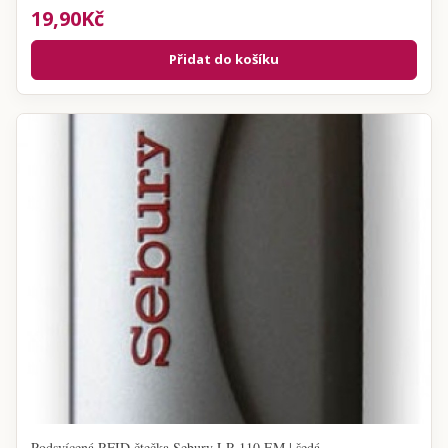
19,90Kč
Přidat do košíku
Podsvícená RFID čtečka Sebury LR-110 EM | šedá