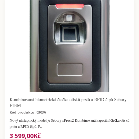
Kombinovaná biometrická čtečka otisků prstů a RFID čipů Sebury
F1EM
Kód produktu: 0303A
Nový nástupnický model je Sebury sPress2 Kombinovaná kapacitní čtečka otisků
prstu a RFID čipů. P..
3 599,00Kč