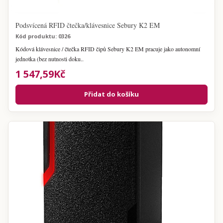
Podsvícená RFID čtečka/klávesnice Sebury K2 EM
Kód produktu: 0326
Kódová klávesnice / čtečka RFID čipů Sebury K2 EM pracuje jako autonomní
jednotka (bez nutnosti doku..
1 547,59Kč
Přidat do košíku