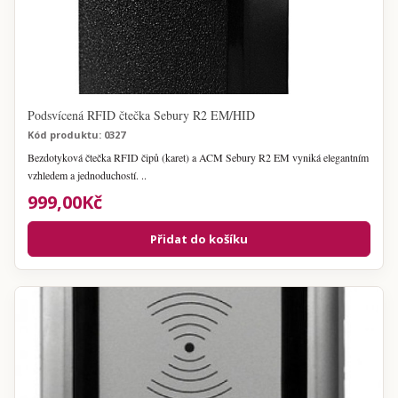
Podsvícená RFID čtečka Sebury R2 EM/HID
Kód produktu: 0327
Bezdotyková čtečka RFID čipů (karet) a ACM Sebury R2 EM vyniká elegantním
vzhledem a jednoduchostí. ..
999,00Kč
Přidat do košíku