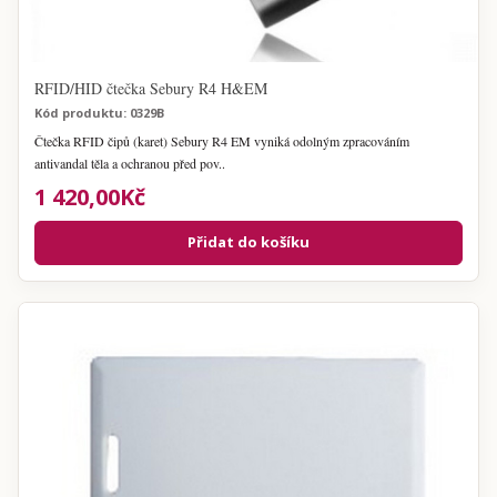
RFID/HID čtečka Sebury R4 H&EM
Kód produktu: 0329B
Čtečka RFID čipů (karet) Sebury R4 EM vyniká odolným zpracováním
antivandal těla a ochranou před pov..
1 420,00Kč
Přidat do košíku