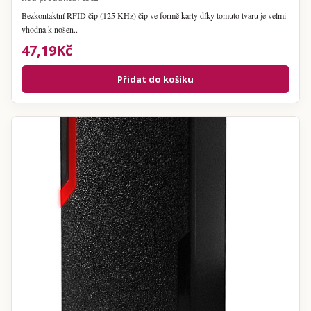
Bezkontaktní RFID čip (125 KHz) čip ve formě karty díky tomuto tvaru je velmi
vhodna k nošen..
47,19Kč
Přidat do košíku