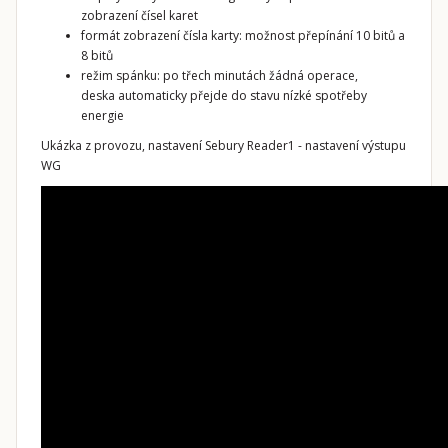
zobrazení čísel karet
formát zobrazení čísla karty: možnost přepínání 10 bitů a
8 bitů
režim spánku: po třech minutách žádná operace,
deska automaticky přejde do stavu nízké spotřeby
energie
Ukázka z provozu, nastavení Sebury Reader1 - nastavení výstupu
WG