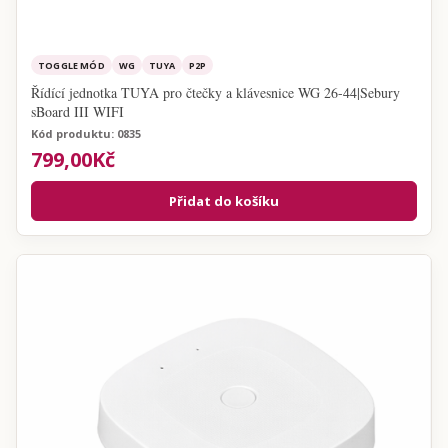
TOGGLE MÓD
WG
TUYA
P2P
Řídící jednotka TUYA pro čtečky a klávesnice WG 26-44|Sebury
sBoard III WIFI
Kód produktu: 0835
799,00Kč
Přidat do košíku