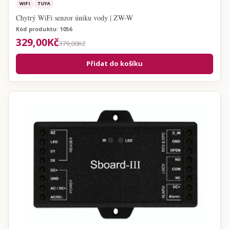
WIFI
TUYA
Chytrý WiFi senzor úniku vody | ZW-W
Kód produktu: 1056
329,00Kč
379,00Kč
Přidat do košíku