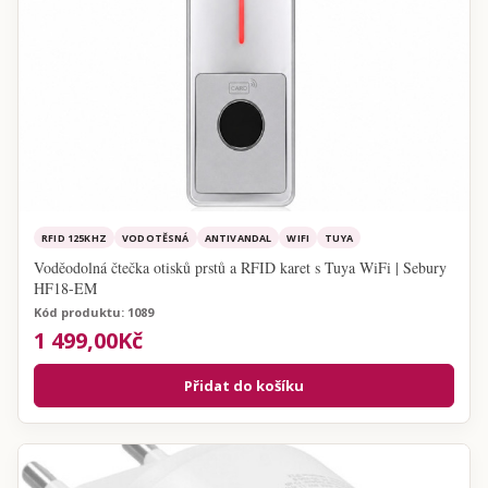
RFID 125KHZ
VODOTĚSNÁ
ANTIVANDAL
WIFI
TUYA
Voděodolná čtečka otisků prstů a RFID karet s Tuya WiFi | Sebury
HF18-EM
Kód produktu: 1089
1 499,00Kč
Přidat do košíku