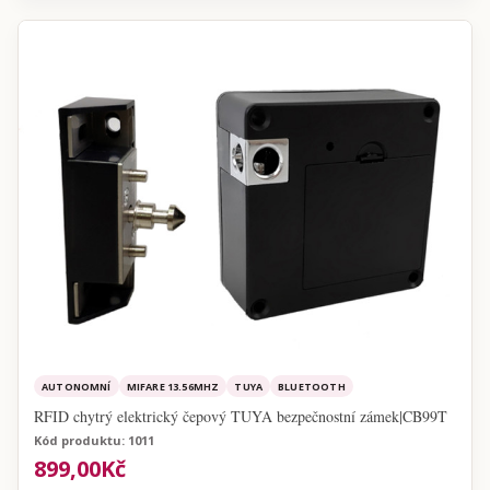
AUTONOMNÍ
MIFARE 13.56MHZ
TUYA
BLUETOOTH
RFID chytrý elektrický čepový TUYA bezpečnostní zámek|CB99T
Kód produktu: 1011
899,00Kč