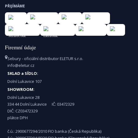
PŘIJÍMÁME
Firemní údaje
Sebury - oficiální distributor ELETUR s.r.o.
info@eletur.cz
SKLAD a SÍDLO:
Dolní Lukavice 107
SHOWROOM:
Dolní Lukavice 28
334 44 Dolní Lukavice IČ: 03472329
DIČ: CZ03472329
plátce DPH
č.ú.: 2900677294/2010 FIO banka (Česká Republika)